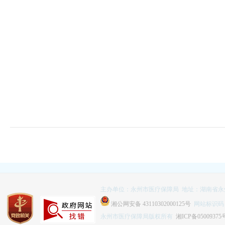
主办单位：永州市医疗保障局 地址：湖南省永
湘公网安备 43110302000125号
网站标识码：4
永州市医疗保障局版权所有
湘ICP备05009375