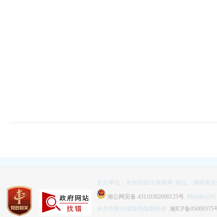
主办单位：永州市医疗保障局 地址：湖南省永
湘公网安备 43110302000125号
网站标识码：4
永州市医疗保障局版权所有
湘ICP备05009375