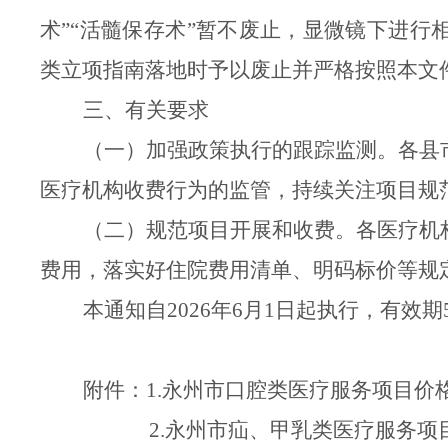
术”“活髓保存术”暂不废止，显微镜下进
类立项指南落地时予以废止并严格按照本文
三、有关要求
（
一
）加强政策执行的跟踪监测。
各
县
医疗机构收费行为的监管，持续关注项目规
（
二
）规范项目开展和收费。
各医疗机
费用，落实好住院费用清单、明码标价等规
本通知自
2026年6月1日起执行，有效期
附件：
1.
永州市口腔类医疗服务项目价
2.
永州市疝、甲乳类医疗服务项