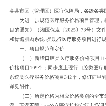
各
县市区（管理区）
医疗保障局，各级各类
为进一步规范医疗服务价格项目管理，
目的通知》（湘医保发〔
2025〕73号）文
和骨骼肌肉
系统
3类现行医疗服务项目进行
一、项目规范和定价
（一）新增口腔类医疗服务价格项目
1
价格项目
109个；同步废止现行口腔类医疗
系统
类医疗服务价格项目
34
2
个，
修订
疝甲
详见附件。
（二）所定价格为相应价格类别的全
市
浮，下浮不限；非公立医疗机构实行市场调