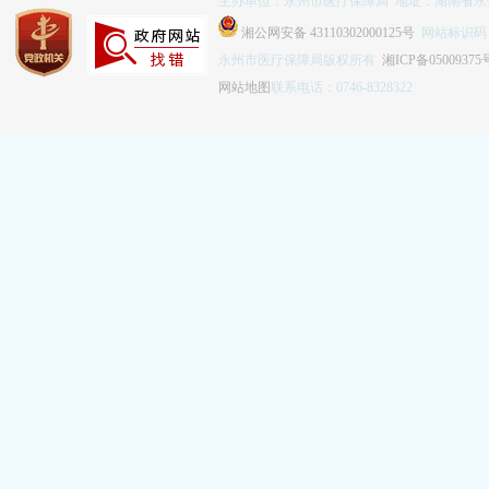
主办单位：永州市医疗保障局 地址：湖南省永
湘公网安备 43110302000125号
网站标识码：4
永州市医疗保障局版权所有
湘ICP备05009375
网站地图
联系电话：0746-8328322